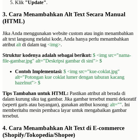
Klik
"Update"
.
3. Cara Menambahkan Alt Text Secara Manual
(HTML)
Jika Anda menggunakan website custom atau ingin menambahkan
alt text langsung melalui kode, Anda hanya perlu menambahkan
atribut
alt
di dalam tag
<img>
.
Struktur kodenya adalah sebagai berikut:
$ <img src="nama-
file-gambar.jpg" alt="Deskripsi gambar di sini"> $
Contoh Implementasi:
$ <img src="kue-coklat.jpg"
alt="Potongan kue coklat lumer dengan taburan kacang
hazelnut"> $
Tips Tambahan untuk HTML:
Pastikan atribut alt berada di
dalam kurung siku tag gambar. Jika gambar tersebut murni dekoratif
(seperti garis atau bayangan), gunakan atribut kosong:
alt=""
. Ini
memberitahu mesin pembaca layar untuk mengabaikan gambar
tersebut.
4. Cara Menambahkan Alt Text di E-commerce
(Shopify/Tokopedia/Shopee)