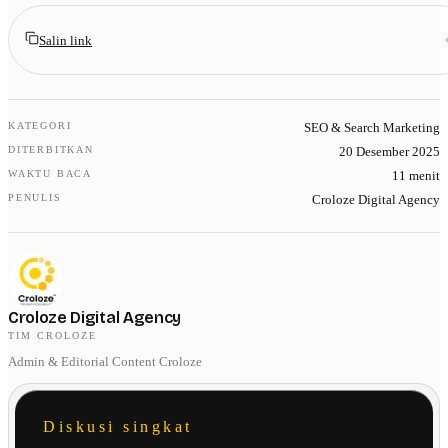
Salin link
KATEGORI
SEO & Search Marketing
DITERBITKAN
20 Desember 2025
WAKTU BACA
11 menit
PENULIS
Croloze Digital Agency
Croloze Digital Agency
TIM CROLOZE
Admin & Editorial Content Croloze
Diskusi singkat