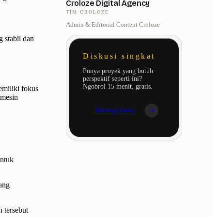
Croloze Digital Agency
TIM CROLOZE
Admin & Editorial Content Croloze
 stabil dan
Diskusi singkat
Punya proyek yang butuh
perspektif seperti ini?
Ngobrol 15 menit, gratis.
emiliki fokus
 mesin
Hubungi kami
untuk
ang
 tersebut