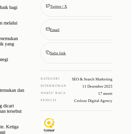
Twitter / X
baik bagi
un melalui
Email
menemukan
nik yang
Salin link
ategi
KATEGORI
SEO & Search Marketing
DITERBITKAN
11 Desember 2025
itemukan dan
WAKTU BACA
17 menit
PENULIS
Croloze Digital Agency
 dicari
an tersebut
te. Ketiga
agi