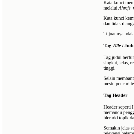
Kata kunci memb
melalui
Ahrefs
,
Kata kunci kemu
dan tidak dian
Tujuannya adala
Tag
Title
/ Jud
Tag judul berfu
singkat, jelas,
tinggi.
Selain membant
mesin pencari te
Tag Header
Header seperti
memandu penggu
hierarki topik 
Semakin jelas s
relevansi halam