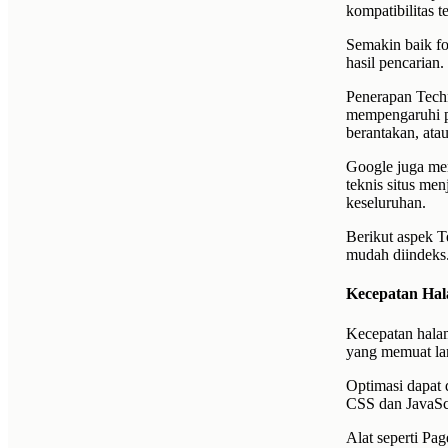
kompatibilitas t
Semakin baik fon
hasil pencarian.
Penerapan Techn
mempengaruhi p
berantakan, ata
Google juga memb
teknis situs men
keseluruhan.
Berikut aspek T
mudah diindeks
Kecepatan Ha
Kecepatan halam
yang memuat la
Optimasi dapat
CSS dan JavaSc
Alat seperti Pa