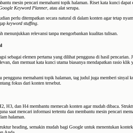
antu mesin pencari memahami topik halaman. Riset kata kunci dapat 
Google Keyword Planner
, atau alat serupa.
dian perlu ditempatkan secara natural di dalam konten agar tetap nya
ggap
keyword stuffing
.
h menunjukkan relevansi tanpa mengorbankan kualitas tulisan.
ul
ngsi sebagai elemen pertama yang dilihat pengguna di hasil pencarian. 
 relevan, dan memuat kata kunci utama biasanya mendapatkan rasio klik 
u pengguna memahami topik halaman, tag judul juga memberi sinyal k
ntang fokus dari konten tersebut.
 H2, H3, dan H4 membantu memecah konten agar mudah dibaca. Struktu
na saat mencari informasi tertentu dan membantu mesin pencari mem
dalam halaman.
truktur heading, semakin mudah bagi Google untuk menentukan kontek
an Anda.