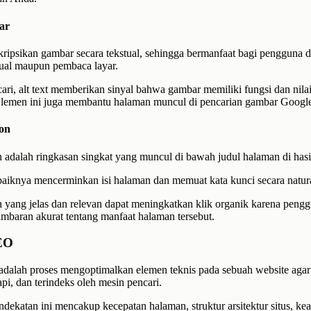
ar
kripsikan gambar secara tekstual, sehingga bermanfaat bagi pengguna 
sual maupun pembaca layar.
ari, alt text memberikan sinyal bahwa gambar memiliki fungsi dan nilai
Elemen ini juga membantu halaman muncul di pencarian gambar Google
ion
n adalah ringkasan singkat yang muncul di bawah judul halaman di hasi
ebaiknya mencerminkan isi halaman dan memuat kata kunci secara natur
n yang jelas dan relevan dapat meningkatkan klik organik karena peng
baran akurat tentang manfaat halaman tersebut.
SEO
adalah proses mengoptimalkan elemen teknis pada sebuah website aga
api, dan terindeks oleh mesin pencari.
dekatan ini mencakup kecepatan halaman, struktur arsitektur situs, ke