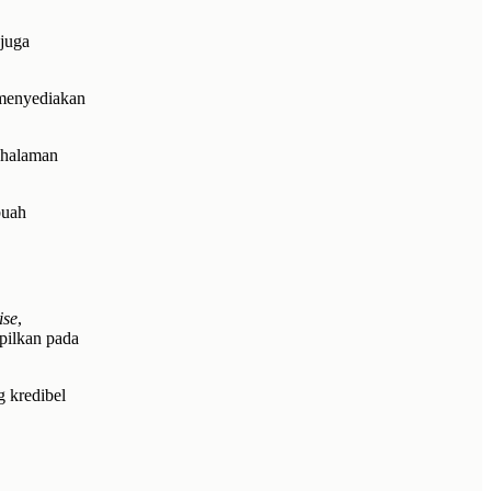
juga
 menyediakan
r halaman
buah
ise
,
pilkan pada
g kredibel