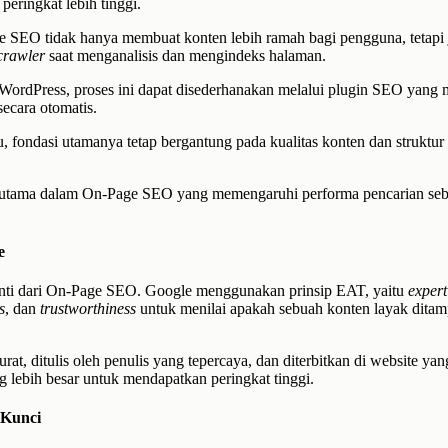
peringkat lebih tinggi.
e SEO tidak hanya membuat konten lebih ramah bagi pengguna, tetapi 
crawler
saat menganalisis dan mengindeks halaman.
WordPress, proses ini dapat disederhanakan melalui plugin SEO yang
secara otomatis.
, fondasi utamanya tetap bergantung pada kualitas konten dan struktu
 utama dalam On-Page SEO yang memengaruhi performa pencarian se
e
inti dari On-Page SEO. Google menggunakan prinsip EAT, yaitu
expert
s
, dan
trustworthiness
untuk menilai apakah sebuah konten layak ditam
at, ditulis oleh penulis yang tepercaya, dan diterbitkan di website yan
g lebih besar untuk mendapatkan peringkat tinggi.
 Kunci