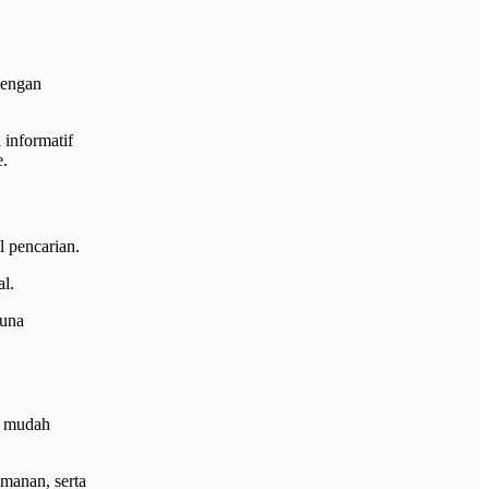
dengan
 informatif
.
l pencarian.
al.
guna
r mudah
amanan, serta