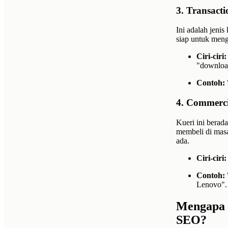
3. Transacti
Ini adalah jenis
siap untuk meng
Ciri-ciri:
"download
Contoh:
4. Commerci
Kueri ini berada
membeli di mas
ada.
Ciri-ciri:
Contoh:
Lenovo".
Mengapa 
SEO?