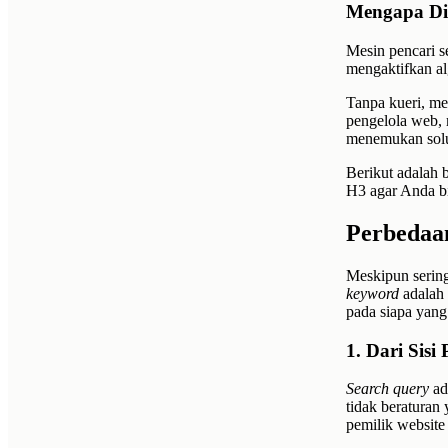
Mengapa Di
Mesin pencari 
mengaktifkan a
Tanpa kueri, me
pengelola web,
menemukan solu
Berikut adalah 
H3 agar Anda b
Perbedaa
Meskipun serin
keyword
adalah 
pada siapa yan
1. Dari Sisi
Search query
ad
tidak beraturan
pemilik website