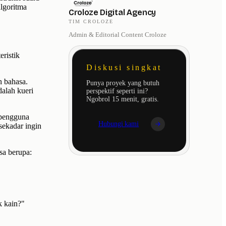
algoritma
Croloze Digital Agency
TIM CROLOZE
Admin & Editorial Content Croloze
ristik
Diskusi singkat
n bahasa.
Punya proyek yang butuh
dalah kueri
perspektif seperti ini?
Ngobrol 15 menit, gratis.
 pengguna
Hubungi kami
sekadar ingin
isa berupa:
k kain?"