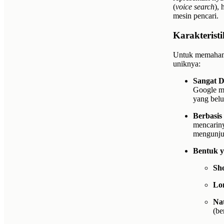
(
voice search
),
mesin pencari.
Karakterist
Untuk memahami 
uniknya:
Sangat D
Google m
yang belu
Berbasis 
mencariny
mengunjun
Bentuk 
Sho
Lon
Na
(be