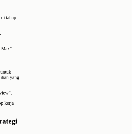
 di tahap
,
o Max".
 untuk
lihan yang
view".
p kerja
ategi