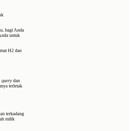
uk
tu, bagi Anda
Anda untuk
ormat H2 dan
 query
dan
nya terletak
dan terkadang
ah milik