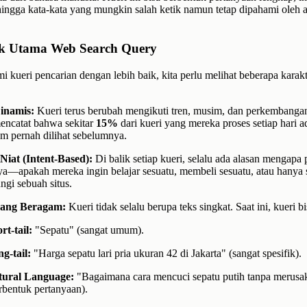
 hingga kata-kata yang mungkin salah ketik namun tetap dipahami oleh 
ik Utama Web Search Query
kueri pencarian dengan lebih baik, kita perlu melihat beberapa karakte
inamis:
Kueri terus berubah mengikuti tren, musim, dan perkembanga
encatat bahwa sekitar
15%
dari kueri yang mereka proses setiap hari a
m pernah dilihat sebelumnya.
Niat (Intent-Based):
Di balik setiap kueri, selalu ada alasan mengapa
a—apakah mereka ingin belajar sesuatu, membeli sesuatu, atau hanya 
gi sebuah situs.
yang Beragam:
Kueri tidak selalu berupa teks singkat. Saat ini, kueri b
rt-tail:
"Sepatu" (sangat umum).
g-tail:
"Harga sepatu lari pria ukuran 42 di Jakarta" (sangat spesifik).
tural Language:
"Bagaimana cara mencuci sepatu putih tanpa merusa
rbentuk pertanyaan).