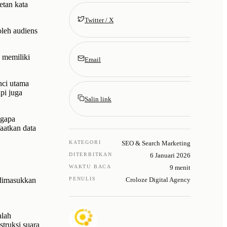
etan kata
Twitter / X
leh audiens
 memiliki
Email
unci utama
pi juga
Salin link
ngapa
aatkan data
KATEGORI
SEO & Search Marketing
DITERBITKAN
6 Januari 2026
WAKTU BACA
9 menit
 dimasukkan
PENULIS
Croloze Digital Agency
lah
struksi suara