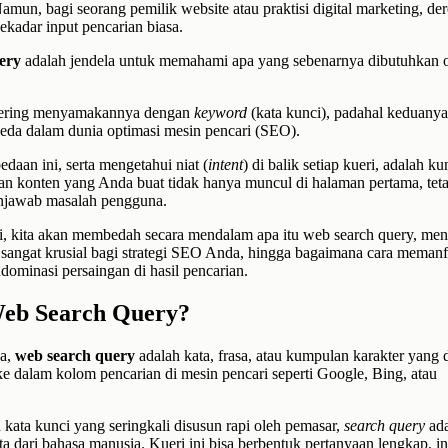
amun, bagi seorang pemilik website atau praktisi digital marketing, der
ekadar input pencarian biasa.
ery
adalah jendela untuk memahami apa yang sebenarnya dibutuhkan o
sering menyamakannya dengan
keyword
(kata kunci), padahal keduanya
eda dalam dunia optimasi mesin pencari (SEO).
aan ini, serta mengetahui niat (
intent
) di balik setiap kueri, adalah k
n konten yang Anda buat tidak hanya muncul di halaman pertama, teta
njawab masalah pengguna.
ni, kita akan membedah secara mendalam apa itu web search query, me
angat krusial bagi strategi SEO Anda, hingga bagaimana cara memanf
dominasi persaingan di hasil pencarian.
Web Search Query?
na,
web search query
adalah kata, frasa, atau kumpulan karakter yang
e dalam kolom pencarian di mesin pencari seperti Google, Bing, atau
kata kunci yang seringkali disusun rapi oleh pemasar,
search query
ada
ta dari bahasa manusia. Kueri ini bisa berbentuk pertanyaan lengkap, in