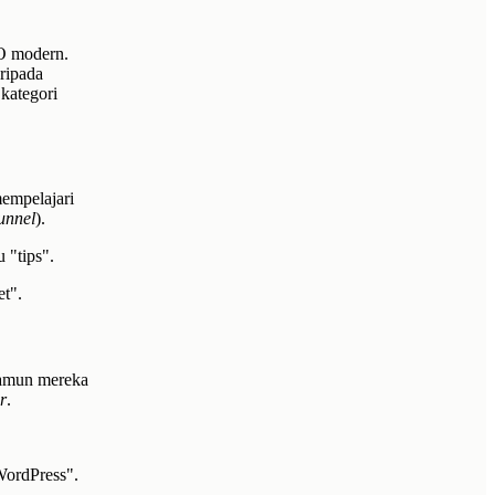
EO modern.
ripada
kategori
mempelajari
funnel
).
 "tips".
t".
 namun mereka
r
.
WordPress".