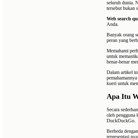
seluruh dunia. N
tersebut bukan s
Web search qu
Anda.
Banyak orang 
peran yang berb
Memahami perbed
untuk memastika
benar-benar me
Dalam artikel i
pemahamannya s
kueri untuk men
Apa Itu 
Secara sederha
oleh pengguna k
DuckDuckGo.
Berbeda dengan 
representasi nya