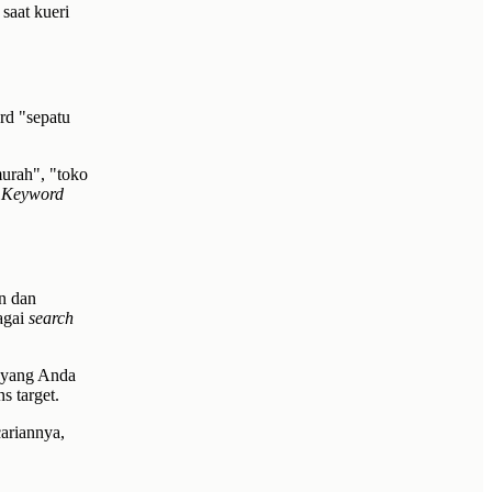
 saat kueri
rd "sepatu
murah", "toko
.
Keyword
n dan
agai
search
yang Anda
s target.
cariannya,