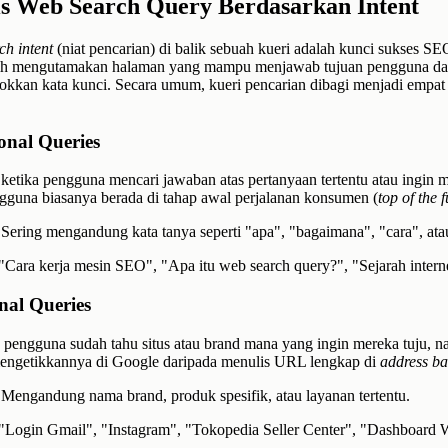
is Web Search Query Berdasarkan Intent
ch intent
(niat pencarian) di balik sebuah kueri adalah kunci sukses S
bih mengutamakan halaman yang mampu menjawab tujuan pengguna da
kkan kata kunci. Secara umum, kueri pencarian dibagi menjadi empat 
onal Queries
i ketika pengguna mencari jawaban atas pertanyaan tertentu atau ingin 
ngguna biasanya berada di tahap awal perjalanan konsumen (
top of the 
Sering mengandung kata tanya seperti "apa", "bagaimana", "cara", atau
"Cara kerja mesin SEO", "Apa itu web search query?", "Sejarah interne
nal Queries
, pengguna sudah tahu situs atau brand mana yang ingin mereka tuju,
mengetikkannya di Google daripada menulis URL lengkap di
address ba
Mengandung nama brand, produk spesifik, atau layanan tertentu.
"Login Gmail", "Instagram", "Tokopedia Seller Center", "Dashboard 