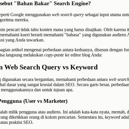
sebut "Bahan Bakar" Search Engine?
seperti Google menggunakan
web search query
sebagai input utama unt
lgoritma mereka.
sin pencari tidak tahu konten mana yang harus disajikan. Oleh karena i
 memahami kueri berarti memahami "bahasa" yang digunakan audiens 
si yang Anda tawarkan.
bagian artikel mengenai perbedaan antara keduanya, disusun dengan f
isa langsung melakukan
copy-paste
ke editor blog Anda:
n Web Search Query vs Keyword
g digunakan secara bergantian, memahami perbedaan antara
web search
hal dasar yang sangat krusial dalam SEO. Secara garis besar, perbedaan
g menggunakannya dan untuk tujuan apa.
 Pengguna (User vs Marketer)
alah milik pengguna atau audiens. Ini adalah kata-kata nyata, mentah, 
 yang diketikkan orang di kolom pencarian. Sementara itu,
keyword
adal
 atau praktisi SEO.