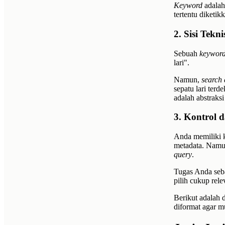
Keyword
adalah 
tertentu diketik
2. Sisi Tekn
Sebuah
keywor
lari".
Namun,
search 
sepatu lari terd
adalah abstraks
3. Kontrol 
Anda memiliki k
metadata. Namun
query
.
Tugas Anda seba
pilih cukup rel
Berikut adalah d
diformat agar m