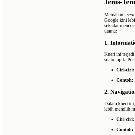
Jenis-Jen
Memahami
sear
Google kini le
sekadar mencoco
utama:
1. Informati
Kueri ini terjad
suatu topik. Pe
Ciri-ciri:
Contoh:
2. Navigatio
Dalam kueri ini
lebih memilih 
Ciri-ciri:
Contoh: