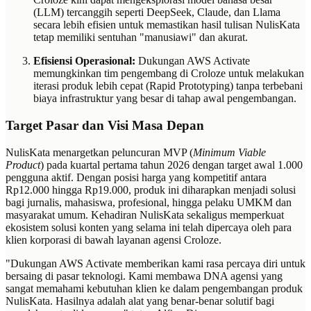
(LLM) tercanggih seperti DeepSeek, Claude, dan Llama
secara lebih efisien untuk memastikan hasil tulisan NulisKata
tetap memiliki sentuhan "manusiawi" dan akurat.
Efisiensi Operasional:
Dukungan AWS Activate
memungkinkan tim pengembang di Croloze untuk melakukan
iterasi produk lebih cepat (Rapid Prototyping) tanpa terbebani
biaya infrastruktur yang besar di tahap awal pengembangan.
Target Pasar dan Visi Masa Depan
NulisKata menargetkan peluncuran MVP (
Minimum Viable
Product
) pada kuartal pertama tahun 2026 dengan target awal 1.000
pengguna aktif. Dengan posisi harga yang kompetitif antara
Rp12.000 hingga Rp19.000, produk ini diharapkan menjadi solusi
bagi jurnalis, mahasiswa, profesional, hingga pelaku UMKM dan
masyarakat umum. Kehadiran NulisKata sekaligus memperkuat
ekosistem solusi konten yang selama ini telah dipercaya oleh para
klien korporasi di bawah layanan agensi Croloze.
"Dukungan AWS Activate memberikan kami rasa percaya diri untuk
bersaing di pasar teknologi. Kami membawa DNA agensi yang
sangat memahami kebutuhan klien ke dalam pengembangan produk
NulisKata. Hasilnya adalah alat yang benar-benar solutif bagi