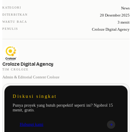
KATEGORI
News
DITERBITKAN
20 Desember 2025
WAKTU BACA
3 menit
PENULIS
Croloze Digital Agency
Croloze Digital Agency
TIM CROLOZE
Admin & Editorial Content Croloze
Diskusi singkat
Punya proyek yang butuh perspektif seperti ini? Ngobrol 15
menit, gratis.
Hubungi kami