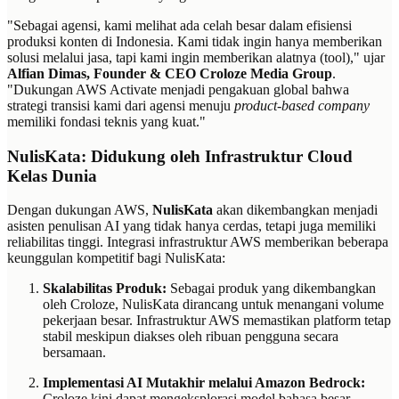
"Sebagai agensi, kami melihat ada celah besar dalam efisiensi
produksi konten di Indonesia. Kami tidak ingin hanya memberikan
solusi melalui jasa, tapi kami ingin memberikan alatnya (tool)," ujar
Alfian Dimas, Founder & CEO Croloze Media Group
.
"Dukungan AWS Activate menjadi pengakuan global bahwa
strategi transisi kami dari agensi menuju
product-based company
memiliki fondasi teknis yang kuat."
NulisKata: Didukung oleh Infrastruktur Cloud
Kelas Dunia
Dengan dukungan AWS,
NulisKata
akan dikembangkan menjadi
asisten penulisan AI yang tidak hanya cerdas, tetapi juga memiliki
reliabilitas tinggi. Integrasi infrastruktur AWS memberikan beberapa
keunggulan kompetitif bagi NulisKata:
Skalabilitas Produk:
Sebagai produk yang dikembangkan
oleh Croloze, NulisKata dirancang untuk menangani volume
pekerjaan besar. Infrastruktur AWS memastikan platform tetap
stabil meskipun diakses oleh ribuan pengguna secara
bersamaan.
Implementasi AI Mutakhir melalui Amazon Bedrock:
Croloze kini dapat mengeksplorasi model bahasa besar