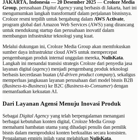
JAKARTA, Indonesia — 20 Desember 2025
—
Croloze Media
Group
, perusahaan
Digital Agency
yang berbasis di Jakarta, hari ini
mengumumkan langkah transformatif dalam perjalanan bisnisnya.
Croloze resmi terpilih untuk bergabung dalam
AWS Activate
,
program global dari Amazon Web Services (AWS) yang dirancang
untuk mendukung startup dan perusahaan inovatif dalam
membangun infrastruktur teknologi yang kuat.
Melalui dukungan ini, Croloze Media Group akan memfokuskan
sumber daya infrastruktur cloud AWS untuk mempercepat
pengembangan produk internal unggulan mereka,
NulisKata
.
Langkah ini menandai transisi strategis Croloze dari penyedia jasa
layanan digital (
agency
) menjadi pengembang produk teknologi
berbasis kecerdasan buatan (
AI-driven product company
), sekaligus
memperluas jangkauan layanan perusahaan dari model bisnis B2B
(
Business-to-Business
) ke B2C (
Business-to-Consumer
) dengan
memanfaatkan kekuatan AI.
Dari Layanan Agensi Menuju Inovasi Produk
Sebagai
Digital Agency
yang telah berpengalaman menangani
berbagai kebutuhan konten digital, Croloze Media Group
memahami hambatan utama yang dihadapi penulis dan pemilik
bisnis dalam memproduksi konten berkualitas secara konsisten.
Pengalaman empiris inilah yang melahirkan
NulisKata
.